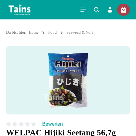
Du bist hier:
Home
Food
Seaweed & Nori
Bewerten
WELPAC Hijiki Seetang 56,7g
Durchschnittliche Bewertung von 0 von 5 Sternen