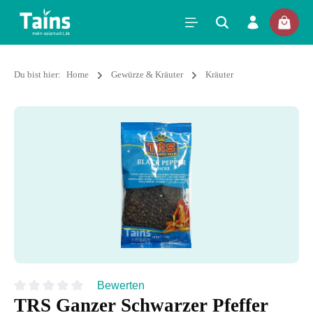
Du bist hier:
Home
Gewürze & Kräuter
Kräuter
Bewerten
TRS Ganzer Schwarzer Pfeffer
Durchschnittliche Bewertung von 0 von 5 Sternen