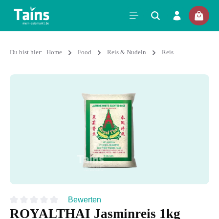
Du bist hier:
Home
Food
Reis & Nudeln
Reis
Bewerten
ROYALTHAI Jasminreis 1kg
Durchschnittliche Bewertung von 0 von 5 Sternen