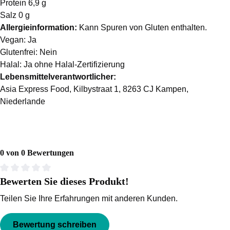
Protein 6,9 g
Salz 0 g
Allergieinformation:
Kann Spuren von Gluten enthalten.
Vegan: Ja
Glutenfrei: Nein
Halal: Ja ohne Halal-Zertifizierung
Lebensmittelverantwortlicher:
Asia Express Food, Kilbystraat 1, 8263 CJ Kampen,
Niederlande
0 von 0 Bewertungen
Bewerten Sie dieses Produkt!
Durchschnittliche Bewertung von 0 von 5 Sternen
Teilen Sie Ihre Erfahrungen mit anderen Kunden.
Bewertung schreiben