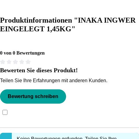
Produktinformationen "INAKA INGWER
EINGELEGT 1,45KG"
0 von 0 Bewertungen
Bewerten Sie dieses Produkt!
Durchschnittliche Bewertung von 0 von 5 Sternen
Teilen Sie Ihre Erfahrungen mit anderen Kunden.
Bewertung schreiben
Bewertungen nur in der aktuellen Sprache anzeigen.
Keine Bewertungen gefunden. Teilen Sie Ihre