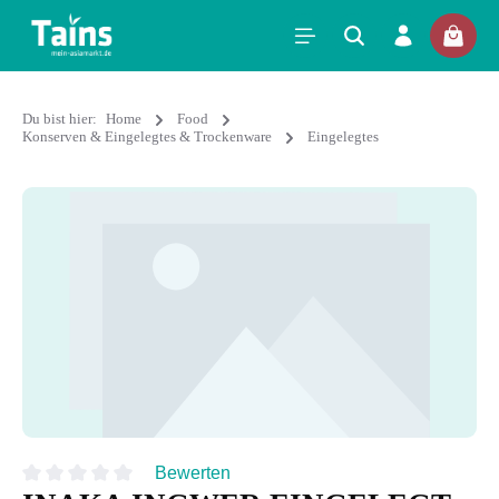
Du bist hier:
Home
Food
Konserven & Eingelegtes & Trockenware
Eingelegtes
Bewerten
Durchschnittliche Bewertung von 0 von 5 Sternen