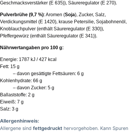
Geschmacksverstärker (E 635)), Säureregulator (E 270).
Pulverbrühe (9,7 %)
: Aromen (
Soja
), Zucker, Salz,
Verdickungsmittel (E 1420), krause Petersilie, Sojabohnenöl,
Knoblauchpulver (enthält Säureregulator (E 330)),
Pfeffergewürz (enthält Säureregulator (E 341)).
Nährwertangaben pro 100 g:
Energie: 1787 kJ / 427 kcal
Fett: 15 g
– davon gesättigte Fettsäuren: 6 g
Kohlenhydrate: 66 g
– davon Zucker: 5 g
Ballaststoffe: 2 g
Eiweiß: 7 g
Salz: 3 g
Allergenhinweis:
Allergene sind
fettgedruckt
hervorgehoben. Kann Spuren