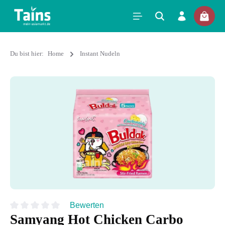
Du bist hier:
Home
Instant Nudeln
Bewerten
Samyang Hot Chicken Carbo
Durchschnittliche Bewertung von 0 von 5 Sternen