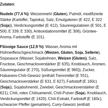
Zutaten:
Nudeln (77,4 %)
: Weizenmehl (
Gluten
), Palmöl, modifizierte
Stärke (Kartoffel, Tapioka), Salz, Emulgatoren (E 422, E 322
(
Soja
)), Verdickungsmittel (E 412), Säureregulatoren (E 501, E
500, E 339, E 330), Antioxidationsmittel (E 306), Grüntee-
Aroma, Farbstoffe (E 101).
Flüssige Sauce (12,9 %)
: Wasser, Aroma mit
Hühnerfleischgeschmack (
Weizen, Gluten, Soja, Sellerie
),
Sojasauce (Wasser, Sojabohnen,
Weizen (Gluten)
, Salz,
Fructose, Geschmacksverstärker (E 635), Knoblauch, Aromen,
Säureregulator (E 270), Süßungsmittel (E 960)), Zucker,
Habanero-Chili-Gewürz (enthält Trennmittel (E 551),
Geschmacksverstärker (E 631, E 627), Farbstoff (E 160c)
(
Soja
)), Sojabohnenöl, Zwiebel, Geschmacksverstärker (E
621), Chili, rotes Chilisamenöl, Chili-Pulver (
Soja
), Knoblauch,
Verdickungsmittel (E 1420), Chili-Extrakt, Farbstoff (E 160c),
schwarzer Pfeffer (gemahlen), Curry-Gewürz (enthält