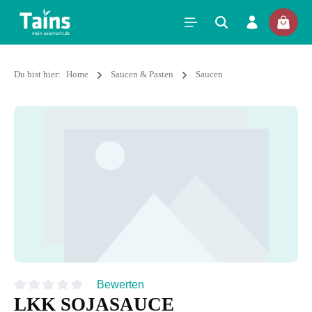
Du bist hier:
Home
Saucen & Pasten
Saucen
Bewerten
LKK SOJASAUCE
Durchschnittliche Bewertung von 0 von 5 Sternen