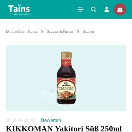
Du bist hier:
Home
Saucen & Pasten
Saucen
Bewerten
KIKKOMAN Yakitori Süß 250ml
Durchschnittliche Bewertung von 0 von 5 Sternen