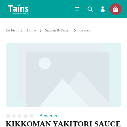
Du bist hier:
Home
Saucen & Pasten
Saucen
Bewerten
KIKKOMAN YAKITORI SAUCE
Durchschnittliche Bewertung von 0 von 5 Sternen