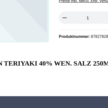
Preise inkl. MwSt. zzgl. Ver
Produkt Anzahl: G
Produktnummer:
8782782
AN TERIYAKI 40% WEN. SALZ 250