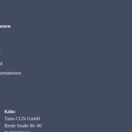
ionen
z
nd
formationen
Köln:
Tains CGN GmbH
Breite Straße 80–90