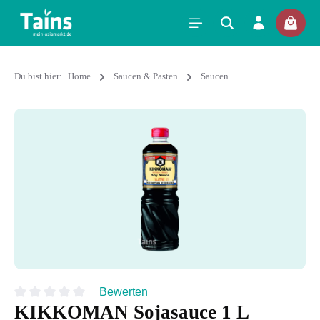
Du bist hier:
Home
Saucen & Pasten
Saucen
Bewerten
KIKKOMAN Sojasauce 1 L
Durchschnittliche Bewertung von 0 von 5 Sternen