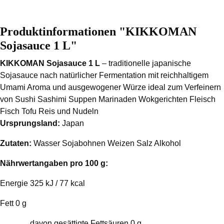
Produktinformationen "KIKKOMAN
Sojasauce 1 L"
KIKKOMAN Sojasauce 1 L
– traditionelle japanische
Sojasauce nach natürlicher Fermentation mit reichhaltigem
Umami Aroma und ausgewogener Würze ideal zum Verfeinern
von Sushi Sashimi Suppen Marinaden Wokgerichten Fleisch
Fisch Tofu Reis und Nudeln
Ursprungsland:
Japan
Zutaten:
Wasser Sojabohnen Weizen Salz Alkohol
Nährwertangaben pro 100 g:
Energie 325 kJ / 77 kcal
Fett 0 g
davon gesättigte Fettsäuren 0 g