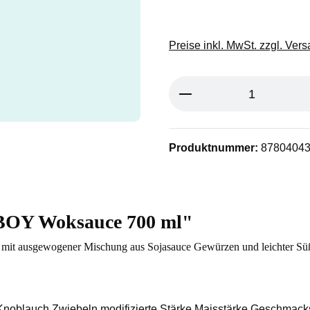
Preise inkl. MwSt. zzgl. Ver
Produkt Anzahl: G
Produktnummer:
8780404
BOY Woksauce 700 ml"
uce mit ausgewogener Mischung aus Sojasauce Gewürzen und leichter 
oblauch Zwiebeln modifizierte Stärke Maisstärke Geschmacks