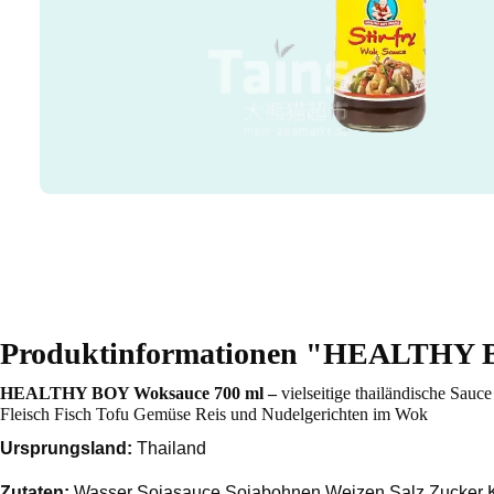
Produktinformationen "HEALTHY 
HEALTHY BOY Woksauce 700 ml –
vielseitige thailändische Sa
Fleisch Fisch Tofu Gemüse Reis und Nudelgerichten im Wok
Ursprungsland:
Thailand
Zutaten:
Wasser Sojasauce Sojabohnen Weizen Salz Zucker Kn