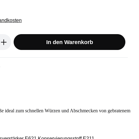
sandkosten
ib den gewünschten Wert ein oder benu
In den Warenkorb
3
Süße ideal zum schnellen Würzen und Abschmecken von gebratenem
verstärker E621 Konservierungsstoff E211