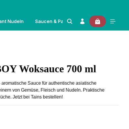
ant Nudeln
Saucen & Pasten
Gewürze & Kräuter
Y Woksauce 700 ml
 von 0 von 5 Sternen
omatische Sauce für authentische asiatische
einern von Gemüse, Fleisch und Nudeln. Praktische
che. Jetzt bei Tains bestellen!