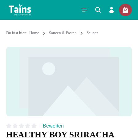
Du bist hier:
Home
Saucen & Pasten
Saucen
Bewerten
HEALTHY BOY SRIRACHA
Durchschnittliche Bewertung von 0 von 5 Sternen