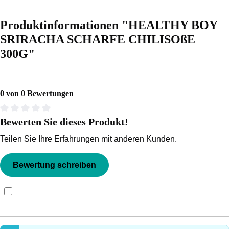
Produktinformationen "HEALTHY BOY
SRIRACHA SCHARFE CHILISOßE
300G"
0 von 0 Bewertungen
Bewerten Sie dieses Produkt!
Durchschnittliche Bewertung von 0 von 5 Sternen
Teilen Sie Ihre Erfahrungen mit anderen Kunden.
Bewertung schreiben
Bewertungen nur in der aktuellen Sprache anzeigen.