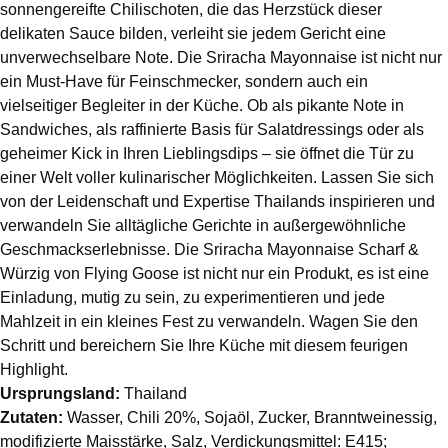
sonnengereifte Chilischoten, die das Herzstück dieser
delikaten Sauce bilden, verleiht sie jedem Gericht eine
unverwechselbare Note. Die Sriracha Mayonnaise ist nicht nur
ein Must-Have für Feinschmecker, sondern auch ein
vielseitiger Begleiter in der Küche. Ob als pikante Note in
Sandwiches, als raffinierte Basis für Salatdressings oder als
geheimer Kick in Ihren Lieblingsdips – sie öffnet die Tür zu
einer Welt voller kulinarischer Möglichkeiten. Lassen Sie sich
von der Leidenschaft und Expertise Thailands inspirieren und
verwandeln Sie alltägliche Gerichte in außergewöhnliche
Geschmackserlebnisse. Die Sriracha Mayonnaise Scharf &
Würzig von Flying Goose ist nicht nur ein Produkt, es ist eine
Einladung, mutig zu sein, zu experimentieren und jede
Mahlzeit in ein kleines Fest zu verwandeln. Wagen Sie den
Schritt und bereichern Sie Ihre Küche mit diesem feurigen
Highlight.
Ursprungsland:
Thailand
Zutaten:
Wasser, Chili 20%, Sojaöl, Zucker, Branntweinessig,
modifizierte Maisstärke, Salz, Verdickungsmittel: E415;