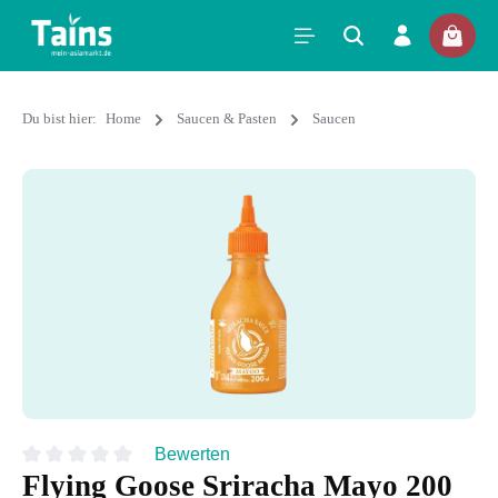
Du bist hier:
Home
Saucen & Pasten
Saucen
Bewerten
Flying Goose Sriracha Mayo 200
Durchschnittliche Bewertung von 0 von 5 Sternen