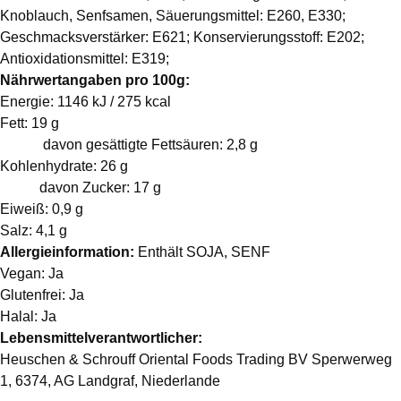
Knoblauch, Senfsamen, Säuerungsmittel: E260, E330;
Geschmacksverstärker: E621; Konservierungsstoff: E202;
Antioxidationsmittel: E319;
Nährwertangaben pro 100g:
Energie: 1146 kJ / 275 kcal
Fett: 19 g
davon gesättigte Fettsäuren: 2,8 g
Kohlenhydrate: 26 g
davon Zucker: 17 g
Eiweiß: 0,9 g
Salz: 4,1 g
Allergieinformation:
Enthält
SOJA, SENF
Vegan: Ja
Glutenfrei: Ja
Halal: Ja
Lebensmittelverantwortlicher:
Heuschen & Schrouff Oriental Foods Trading BV Sperwerweg
1, 6374, AG Landgraf, Niederlande