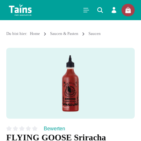
Du bist hier:
Home
Saucen & Pasten
Saucen
Bewerten
FLYING GOOSE Sriracha
Durchschnittliche Bewertung von 0 von 5 Sternen