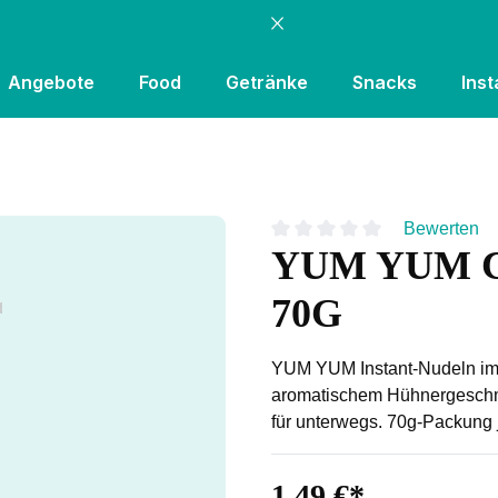
Angebote
Food
Getränke
Snacks
Inst
Bewerten
YUM YUM 
Durchschnittliche Bewertung
70G
YUM YUM Instant-Nudeln im
aromatischem Hühnergeschmac
für unterwegs. 70g-Packung j
1,49 €*