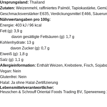
Ursprungsland:
Thailand
Zutaten:
Weizenmehl, raffiniertes Palmöl, Tapiokastärke, Gem
Geschmacksverstärker E635, Verdickungsmittel E466, Säuerung
Nährwertangaben pro 100g:
Energie: 403 kJ / 96 kcal
Fett (g): 3,9 g
davon gesättigte Fettsäuren (g): 1,7 g
Kohlenhydrate: 13 g
davon Zucker (g): 0,7 g
Eiweiß (g): 1,8 g
Salz (g): 1,1 g
Allergieinformation:
Enthält Weizen, Krebstiere, Fisch, Sojab
Vegan: Nein
Glutenfrei: Nein
Halal: Ja ohne Halal-Zertifizierung
Lebensmittelverantwortlicher:
Heuschen & Schrouff Oriental Foods Trading BV, Sperwerweg 