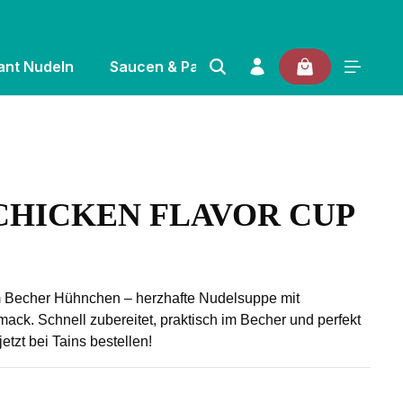
ant Nudeln
Saucen & Pasten
Gewürze & Kräuter
CHICKEN FLAVOR CUP
 von 0 von 5 Sternen
 Becher Hühnchen – herzhafte Nudelsuppe mit
k. Schnell zubereitet, praktisch im Becher und perfekt
etzt bei Tains bestellen!