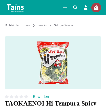
Du bist hier:
Home
Snacks
Salzige Snacks
Bewerten
TAOKAENOI Hi Tempura Spicy
Durchschnittliche Bewertung von 0 von 5 Sternen