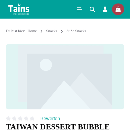
Du bist hier:
Home
Snacks
Süße Snacks
Bewerten
TAIWAN DESSERT BUBBLE
Durchschnittliche Bewertung von 0 von 5 Sternen