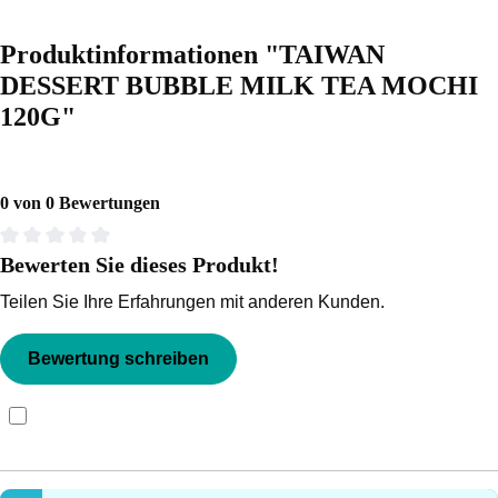
Produktinformationen "TAIWAN
DESSERT BUBBLE MILK TEA MOCHI
120G"
0 von 0 Bewertungen
Bewerten Sie dieses Produkt!
Durchschnittliche Bewertung von 0 von 5 Sternen
Teilen Sie Ihre Erfahrungen mit anderen Kunden.
Bewertung schreiben
Bewertungen nur in der aktuellen Sprache anzeigen.