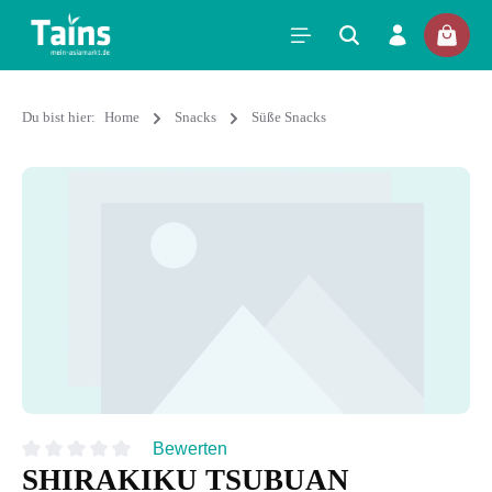
Du bist hier:
Home
Snacks
Süße Snacks
Bewerten
SHIRAKIKU TSUBUAN
Durchschnittliche Bewertung von 0 von 5 Sternen