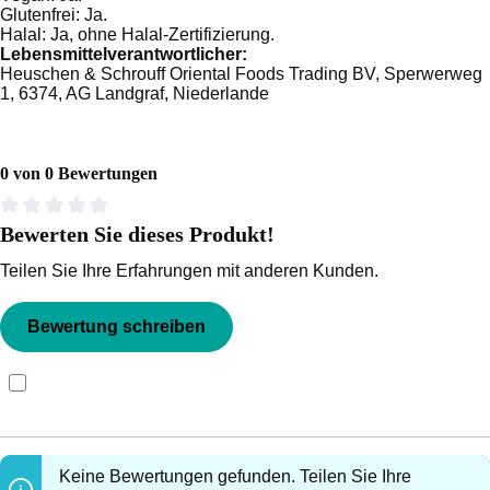
Glutenfrei:
Ja.
Halal:
Ja, ohne Halal-Zertifizierung.
Lebensmittelverantwortlicher:
Heuschen & Schrouff Oriental Foods Trading BV, Sperwerweg
1, 6374, AG Landgraf, Niederlande
0 von 0 Bewertungen
Bewerten Sie dieses Produkt!
Durchschnittliche Bewertung von 0 von 5 Sternen
Teilen Sie Ihre Erfahrungen mit anderen Kunden.
Bewertung schreiben
Bewertungen nur in der aktuellen Sprache anzeigen.
Keine Bewertungen gefunden. Teilen Sie Ihre