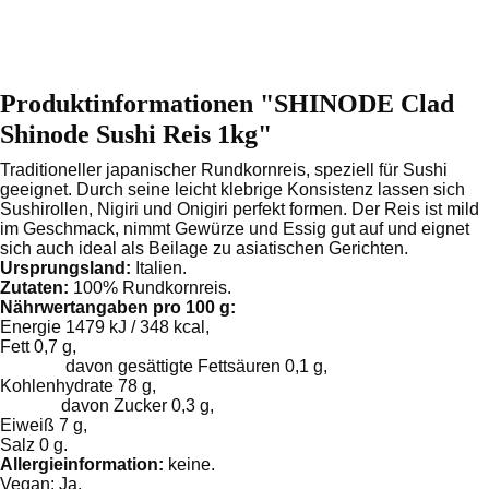
Produktinformationen "SHINODE Clad
Shinode Sushi Reis 1kg"
Traditioneller japanischer Rundkornreis, speziell für Sushi
geeignet. Durch seine leicht klebrige Konsistenz lassen sich
Sushirollen, Nigiri und Onigiri perfekt formen. Der Reis ist mild
im Geschmack, nimmt Gewürze und Essig gut auf und eignet
sich auch ideal als Beilage zu asiatischen Gerichten.
Ursprungsland:
Italien.
Zutaten:
100% Rundkornreis.
Nährwertangaben pro 100 g:
Energie 1479 kJ / 348 kcal,
Fett 0,7 g,
davon gesättigte Fettsäuren 0,1 g,
Kohlenhydrate 78 g,
davon Zucker 0,3 g,
Eiweiß 7 g,
Salz 0 g.
Allergieinformation:
keine.
Vegan:
Ja.