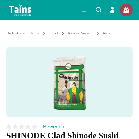
Du bist hier:
Home
Food
Reis & Nudeln
Reis
Bewerten
SHINODE Clad Shinode Sushi
Durchschnittliche Bewertung von 0 von 5 Sternen