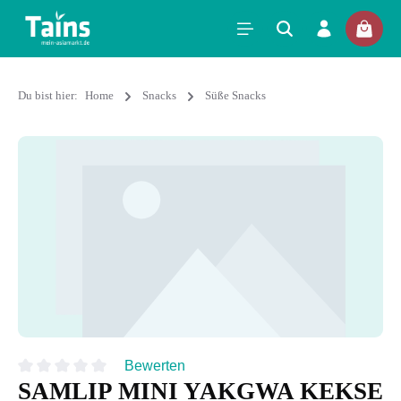
Du bist hier:
Home
Snacks
Süße Snacks
Bewerten
SAMLIP MINI YAKGWA KEKSE
Durchschnittliche Bewertung von 0 von 5 Sternen