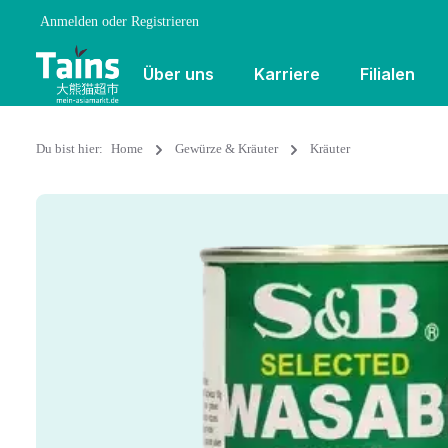
Anmelden
oder
Registrieren
Über uns
Karriere
Filialen
Du bist hier:
Home
Gewürze & Kräuter
Kräuter