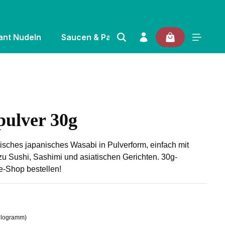
ant Nudeln
Saucen & Pasten
Gewürze & Kräuter
ulver 30g
 von 0 von 5 Sternen
sches japanisches Wasabi in Pulverform, einfach mit
zu Sushi, Sashimi und asiatischen Gerichten. 30g-
e-Shop bestellen!
Kilogramm)