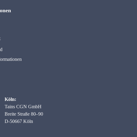
ionen
z
nd
formationen
Köln:
Tains CGN GmbH
Breite Straße 80–90
D-50667 Köln