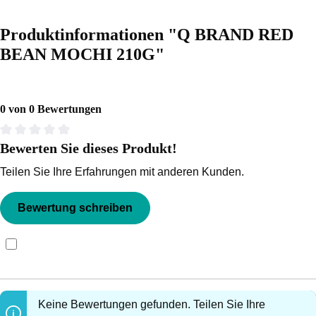
Produktinformationen "Q BRAND RED
BEAN MOCHI 210G"
0 von 0 Bewertungen
Bewerten Sie dieses Produkt!
Durchschnittliche Bewertung von 0 von 5 Sternen
Teilen Sie Ihre Erfahrungen mit anderen Kunden.
Bewertung schreiben
Bewertungen nur in der aktuellen Sprache anzeigen.
Keine Bewertungen gefunden. Teilen Sie Ihre