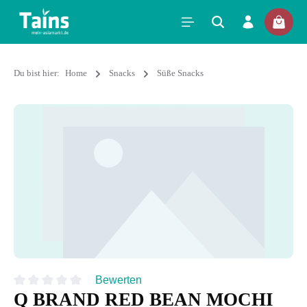
Du bist hier:
Home
Snacks
Süße Snacks
Bewerten
Q BRAND RED BEAN MOCHI
Durchschnittliche Bewertung von 0 von 5 Sternen