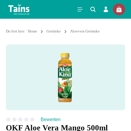
Du bist hier:
Home
Getränke
Aloevera Getränke
Bewerten
OKF Aloe Vera Mango 500ml
Durchschnittliche Bewertung von 0 von 5 Sternen