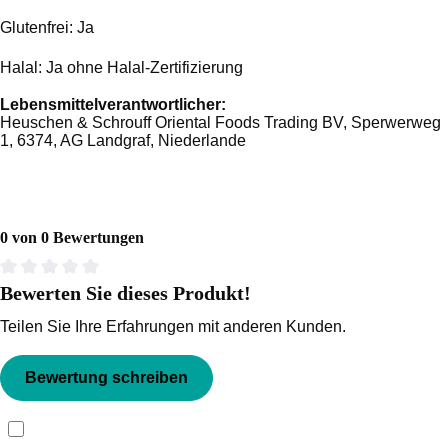
Glutenfrei: Ja
Halal: Ja ohne Halal-Zertifizierung
Lebensmittelverantwortlicher:
Heuschen & Schrouff Oriental Foods Trading BV, Sperwerweg
1, 6374, AG Landgraf, Niederlande
0 von 0 Bewertungen
Bewerten Sie dieses Produkt!
Durchschnittliche Bewertung von 0 von 5 Sternen
Teilen Sie Ihre Erfahrungen mit anderen Kunden.
Bewertung schreiben
Bewertungen nur in der aktuellen Sprache anzeigen.