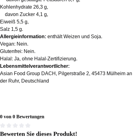
Kohlenhydrate 26,3 g,
davon Zucker 4,1 g,
Eiweiß 5,5 g,
Salz 1,5 g.
Allergieinformation:
enthält Weizen und Soja.
Vegan: Nein.
Glutenfrei: Nein.
Halal: Ja, ohne Halal-Zertifizierung.
Lebensmittelverantwortlicher:
Asian Food Group DACH, Pilgerstraße 2, 45473 Mülheim an
der Ruhr, Deutschland
0 von 0 Bewertungen
Bewerten Sie dieses Produkt!
Durchschnittliche Bewertung von 0 von 5 Sternen