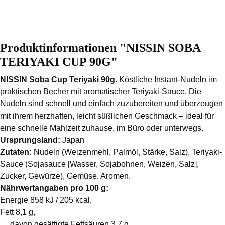
Produktinformationen "NISSIN SOBA
TERIYAKI CUP 90G"
NISSIN Soba Cup Teriyaki 90g.
Köstliche Instant-Nudeln im
praktischen Becher mit aromatischer Teriyaki-Sauce. Die
Nudeln sind schnell und einfach zuzubereiten und überzeugen
mit ihrem herzhaften, leicht süßlichen Geschmack – ideal für
eine schnelle Mahlzeit zuhause, im Büro oder unterwegs.
Ursprungsland:
Japan
Zutaten:
Nudeln (Weizenmehl, Palmöl, Stärke, Salz),
Teriyaki-
Sauce (Sojasauce [Wasser, Sojabohnen, Weizen, Salz],
Zucker, Gewürze), Gemüse, Aromen.
Nährwertangaben pro 100 g:
Energie 858 kJ / 205 kcal,
Fett 8,1 g,
davon gesättigte Fettsäuren 3,7 g,