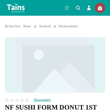
Du bist hier:
Home
Nonfood
Küchenartikel
Bewerten
NF SUSHI FORM DONUT 1ST
Durchschnittliche Bewertung von 0 von 5 Sternen