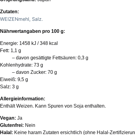
Zutaten:
WEIZENmehl, Salz.
Nährwertangaben pro 100 g:
Energie: 1458 kJ / 348 kcal
Fett: 1,1 g
– davon gesättigte Fettsäuren: 0,3 g
Kohlenhydrate: 73 g
– davon Zucker: 70 g
Eiweiß: 9,5 g
Salz: 3 g
Allergieinformation:
Enthält Weizen. Kann Spuren von Soja enthalten.
Vegan:
Ja
Glutenfrei:
Nein
Halal:
Keine haram Zutaten ersichtlich (ohne Halal-Zertifizierun