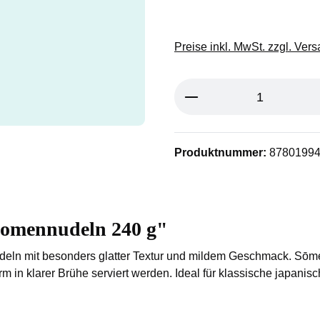
Preise inkl. MwSt. zzgl. Ver
Produkt Anzahl: G
Produktnummer:
8780199
Somennudeln 240 g"
eln mit besonders glatter Textur und mildem Geschmack. Sōmen 
 in klarer Brühe serviert werden. Ideal für klassische japanisc