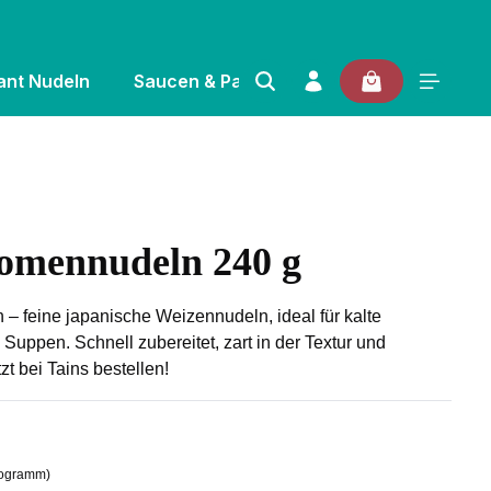
ant Nudeln
Saucen & Pasten
Gewürze & Kräuter
omennudeln 240 g
 von 0 von 5 Sternen
eine japanische Weizennudeln, ideal für kalte
Suppen. Schnell zubereitet, zart in der Textur und
tzt bei Tains bestellen!
ilogramm)