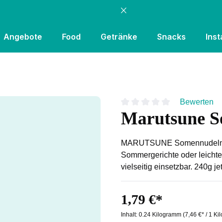
Angebote
Food
Getränke
Snacks
Inst
Bewerten
Marutsune S
Durchschnittliche Bewertung
MARUTSUNE Somennudeln – f
Sommergerichte oder leichte 
vielseitig einsetzbar. 240g je
1,79 €*
Inhalt:
0.24 Kilogramm
(7,46 €* / 1 K