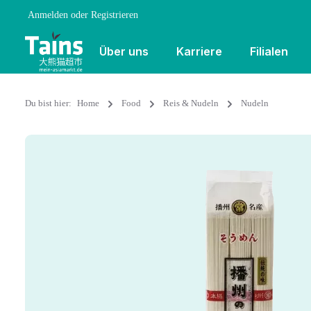
Anmelden
oder
Registrieren
Über uns
Karriere
Filialen
Du bist hier:
Home
Food
Reis & Nudeln
Nudeln