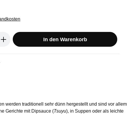
sandkosten
ib den gewünschten Wert ein oder benu
In den Warenkorb
4
werden traditionell sehr dünn hergestellt und sind vor allem
he Gerichte mit Dipsauce (
Tsuyu
), in Suppen oder als leichte