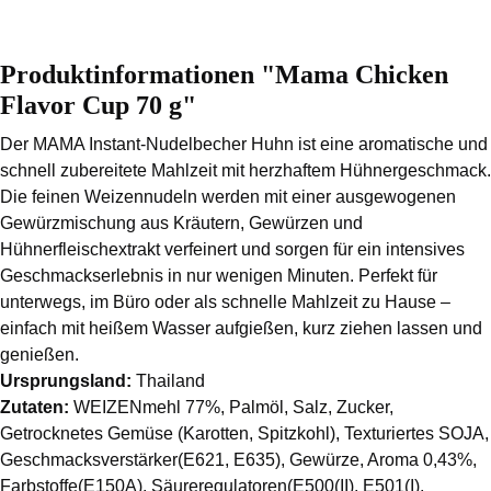
Produktinformationen "Mama Chicken
Flavor Cup 70 g"
Der MAMA Instant-Nudelbecher Huhn ist eine aromatische und
schnell zubereitete Mahlzeit mit herzhaftem Hühnergeschmack.
Die feinen Weizennudeln werden mit einer ausgewogenen
Gewürzmischung aus Kräutern, Gewürzen und
Hühnerfleischextrakt verfeinert und sorgen für ein intensives
Geschmackserlebnis in nur wenigen Minuten. Perfekt für
unterwegs, im Büro oder als schnelle Mahlzeit zu Hause –
einfach mit heißem Wasser aufgießen, kurz ziehen lassen und
genießen.
Ursprungsland:
Thailand
Zutaten:
WEIZENmehl 77%, Palmöl, Salz, Zucker,
Getrocknetes Gemüse (Karotten, Spitzkohl), Texturiertes SOJA,
Geschmacksverstärker(E621, E635), Gewürze, Aroma 0,43%,
Farbstoffe(E150A), Säureregulatoren(E500(II), E501(I),