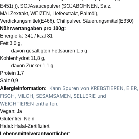
E451(I)), SOJAsaucepulver (SOJABOHNEN, Salz,
MALZextrakt, WEIZEN, Hefeextrakt, Palmöl),
Verdickungsmittel(E466), Chilipulver, Säuerungsmittel(E330).
Nährwertangaben pro 100g:
Energie kJ 341 / kcal 81
Fett 3,0 g,
davon gesättigten Fettsäuren 1,5 g
Kohlenhydrat 11,8 g
,
davon Zucker 1,1 g
Protein 1,7
Salz 0,9
Kann Spuren von KREBSTIEREN, EIER,
Allergieinformation:
FISCH, MILCH, SESAMSAMEN, SELLERIE und
WEICHTIEREN enthalten.
Vegan: Ja
Glutenfrei: Nein
Halal: Halal-Zertifiziert
Lebensmittelverantwortlicher: