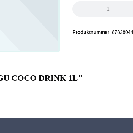
Produkt Anzahl: G
Produktnummer:
8782804
OGU COCO DRINK 1L"