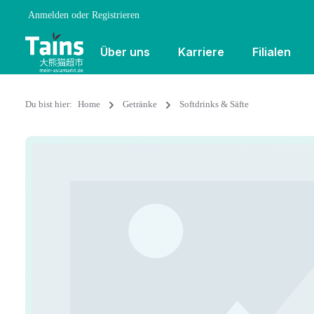
Anmelden
oder
Registrieren
Über uns
Karriere
Filialen
Du bist hier:
Home
Getränke
Softdrinks & Säfte