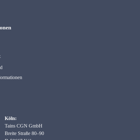
ionen
z
nd
formationen
Köln:
Tains CGN GmbH
Breite Straße 80–90