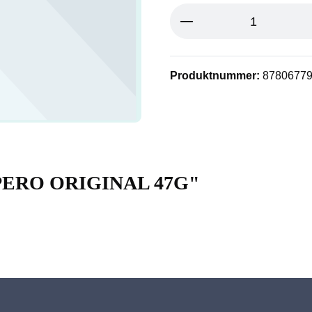
Produkt Anzahl: G
Produktnummer:
8780677
EPERO ORIGINAL 47G"