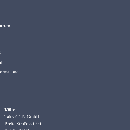
ionen
z
nd
formationen
Köln:
Tains CGN GmbH
Breite Straße 80–90