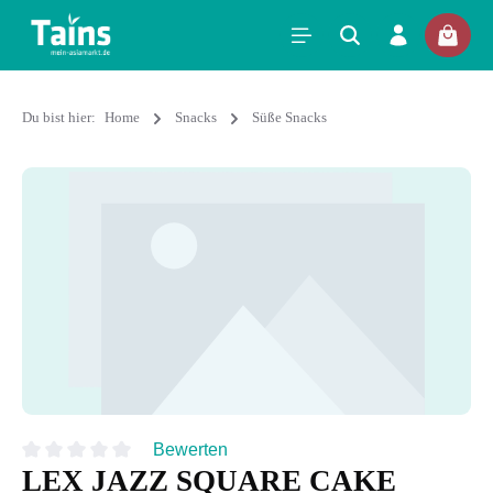
Du bist hier:
Home
Snacks
Süße Snacks
Bewerten
LEX JAZZ SQUARE CAKE
Durchschnittliche Bewertung von 0 von 5 Sternen