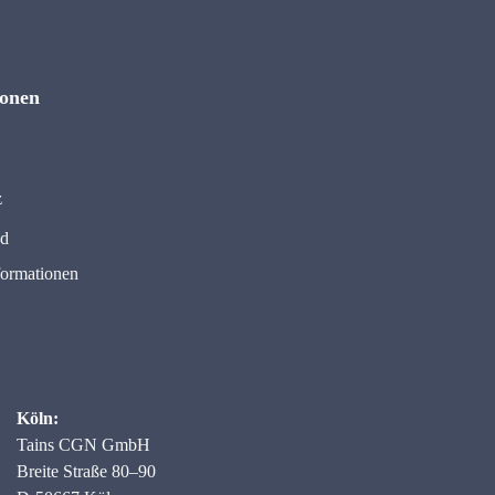
ionen
z
nd
formationen
Köln:
Tains CGN GmbH
Breite Straße 80–90