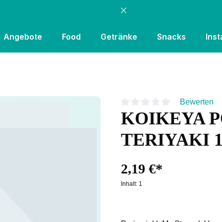
Angebote
Food
Getränke
Snacks
Inst
Bewerten
KOIKEYA P
Durchschnittliche Bewertung
TERIYAKI 
2,19 €*
Inhalt:
1