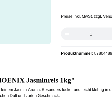
Preise inkl. MwSt. zzgl. Ver
Produkt Anzahl: G
Produktnummer:
8780448
OENIX Jasminreis 1kg"
 feinem Jasmin-Aroma. Besonders locker und leicht klebrig in d
lichen Duft und zarten Geschmack.