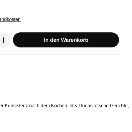
sandkosten
ib den gewünschten Wert ein oder benu
In den Warenkorb
9
er Konsistenz nach dem Kochen. Ideal für asiatische Gerichte,