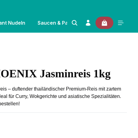
ant Nudeln
Saucen & Pasten
Gewürze & Kräuter
NIX Jasminreis 1kg
 von 0 von 5 Sternen
 – duftender thailändischer Premium-Reis mit zartem
al für Curry, Wokgerichte und asiatische Spezialitäten.
bestellen!