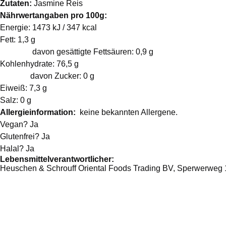
Zutaten:
Jasmine Reis
Nährwertangaben pro 100g:
Energie: 1473 kJ / 347 kcal
Fett: 1,3 g
davon gesättigte Fettsäuren: 0,9 g
Kohlenhydrate: 76,5 g
davon Zucker: 0 g
Eiweiß: 7,3 g
Salz: 0 g
Allergieinformation:
keine bekannten Allergene.
Vegan? Ja
Glutenfrei? Ja
Halal? Ja
Lebensmittelverantwortlicher:
Heuschen & Schrouff Oriental Foods Trading BV, Sperwerweg 