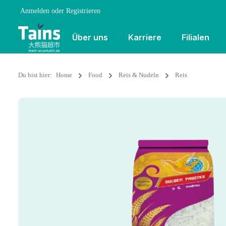
Anmelden
oder
Registrieren
Über uns
Karriere
Filialen
Du bist hier:
Home
Food
Reis & Nudeln
Reis