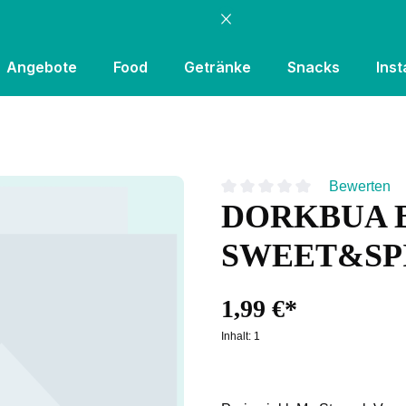
Angebote
Food
Getränke
Snacks
Inst
Bewerten
DORKBUA B
Durchschnittliche Bewertung
SWEET&SPI
1,99 €*
Inhalt:
1