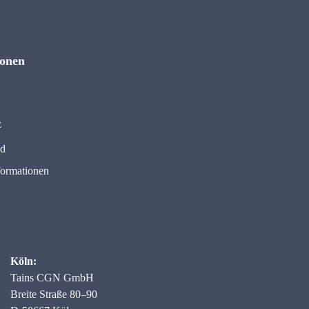
ionen
z
nd
formationen
Köln:
Tains CGN GmbH
Breite Straße 80–90