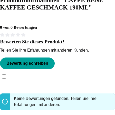
Produktinformationen "CAFFE BENE
KAFFEE GESCHMACK 190ML"
0 von 0 Bewertungen
Bewerten Sie dieses Produkt!
Durchschnittliche Bewertung von 0 von 5 Sternen
Teilen Sie Ihre Erfahrungen mit anderen Kunden.
Bewertung schreiben
Bewertungen nur in der aktuellen Sprache anzeigen.
Keine Bewertungen gefunden. Teilen Sie Ihre
Erfahrungen mit anderen.