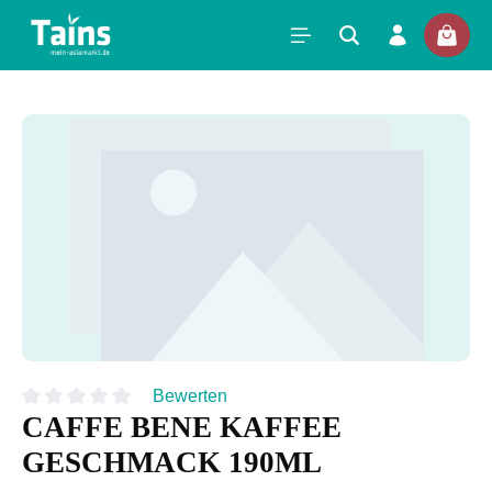
Bewerten
CAFFE BENE KAFFEE
Durchschnittliche Bewertung von 0 von 5 Sternen
GESCHMACK 190ML