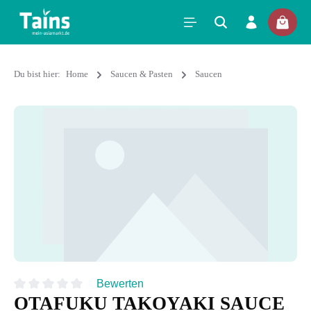
Du bist hier:
Home
Saucen & Pasten
Saucen
Bewerten
OTAFUKU TAKOYAKI SAUCE
Durchschnittliche Bewertung von 0 von 5 Sternen