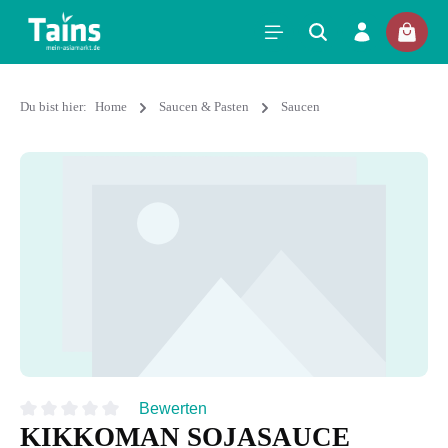
Du bist hier:
Home
Saucen & Pasten
Saucen
Bewerten
KIKKOMAN SOJASAUCE
Durchschnittliche Bewertung von 0 von 5 Sternen