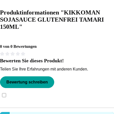
Produktinformationen "KIKKOMAN
SOJASAUCE GLUTENFREI TAMARI
150ML"
0 von 0 Bewertungen
Bewerten Sie dieses Produkt!
Durchschnittliche Bewertung von 0 von 5 Sternen
Teilen Sie Ihre Erfahrungen mit anderen Kunden.
Bewertung schreiben
Bewertungen nur in der aktuellen Sprache anzeigen.